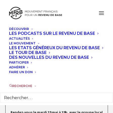
DÉCOUVRIR
LES PODCASTS SUR LE REVENU DE BASE
MAI, 2026
ACTUALITÉS
LE MOUVEMENT
RENDEZ-VOUS AVEC LE GROUPE
LES ETATS GÉNÉREUX DU REVENU DE BASE
LE TOUR DE BASE
LOCAL REVENU DE BASE LILLE
DES NOUVELLES DU REVENU DE BASE
PARTICIPER
MAR
ADHÉRER
19
FAIRE UN DON
MAI
RECHERCHE
Détails de l'évènement
Rendez-vous le mardi 19 mai à 19h, avec le groupe local