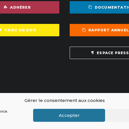
ADHÉRER
DOCUMENTATI
FAIRE UN DON
RAPPORT ANNUEL
ESPACE PRES
Gérer le consentement aux cookies
vice.
ce
Accepter
gles de modération
|