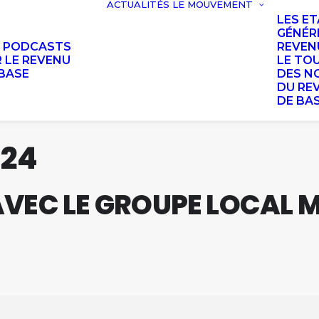
ACTUALITÉS
LE MOUVEMENT
LES E
GÉNÉR
S PODCASTS
REVEN
 LE REVENU
LE TO
BASE
DES N
DU RE
DE BA
024
VEC LE GROUPE LOCAL M