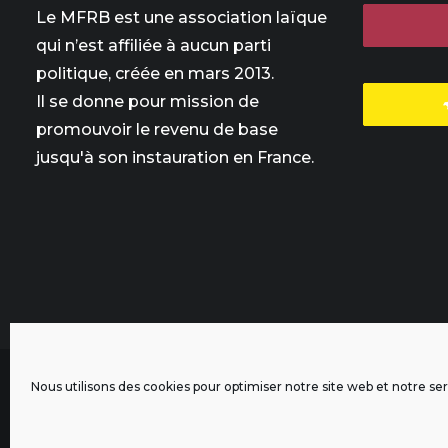
Le MFRB est une association laïque
qui n’est affiliée à aucun parti
politique, créée en mars 2013.
Il se donne pour mission de
promouvoir le revenu de base
jusqu'à son instauration en France.
Nous utilisons des cookies pour optimiser notre site web et notre ser
L'intégralité des contenus de ce site sont publiés sous licen
Crédits & Mentions Légales
|
Politique de confidentialité
|
Rè
Contactez-nous
|
Signaler un bug