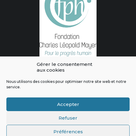
Gérer le consentement
aux cookies
Nous utilisons des cookies pour optimiser notre site web et notre
service.
L'intégralité des contenus de ce site sont publiés sous licence
Crédits & Mentions Légales
|
Politique de confidentialité
|
Règles
Accepter
de modération
|
Contactez-nous
|
Signaler un bug
Refuser
Préférences