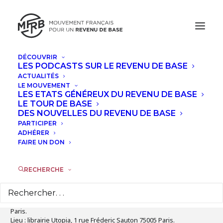
DÉCOUVRIR
LES PODCASTS SUR LE REVENU DE BASE
DÉCEMBRE, 2025
ACTUALITÉS
LE MOUVEMENT
RENDEZ-VOUS AVEC LE GROUPE
LES ETATS GÉNÉREUX DU REVENU DE BASE
LE TOUR DE BASE
LOCAL MFRB PARIS
DES NOUVELLES DU REVENU DE BASE
PARTICIPER
LUN
ADHÉRER
08
FAIRE UN DON
DÉC
RECHERCHE
Détails de l'évènement
Rendez-vous lundi 8 décembre à 17h, avec le groupe local MFRB
Paris.
Lieu : librairie Utopia, 1 rue Fréderic Sauton 75005 Paris.