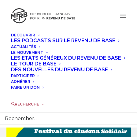
DÉCOUVRIR
LES PODCASTS SUR LE REVENU DE BASE
NOVEMBRE, 2024
ACTUALITÉS
LE MOUVEMENT
CONFÉRENCE "QUE FERIEZ-VOUS
LES ETATS GÉNÉREUX DU REVENU DE BASE
LE TOUR DE BASE
AVEC UN REVENU GARANTI À VIE ?"
DES NOUVELLES DU REVENU DE BASE
PARTICIPER
VEN
ADHÉRER
22
FAIRE UN DON
NOV
RECHERCHE
Détails de l'évènement