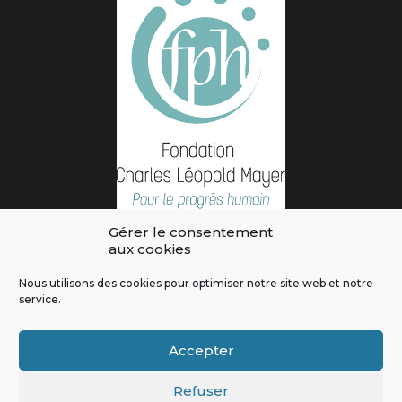
Gérer le consentement
aux cookies
Nous utilisons des cookies pour optimiser notre site web et notre
service.
L'intégralité des contenus de ce site sont publiés sous licence
Crédits & Mentions Légales
|
Politique de confidentialité
|
Règles
Accepter
de modération
|
Contactez-nous
|
Signaler un bug
Refuser