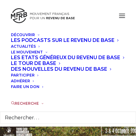
DÉCOUVRIR
LES PODCASTS SUR LE REVENU DE BASE
OCTOBRE, 2026
ACTUALITÉS
LE MOUVEMENT
LE GROUPE MFRB TOURS SERA AU
LES ETATS GÉNÉREUX DU REVENU DE BASE
LE TOUR DE BASE
FESTIVAL COOPÉRONS DANS LA
DES NOUVELLES DU REVENU DE BASE
VIENNE (86)
PARTICIPER
ADHÉRER
FAIRE UN DON
DIM
04
OCT
RECHERCHE