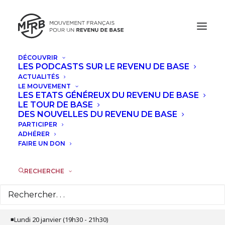
DÉCOUVRIR
LES PODCASTS SUR LE REVENU DE BASE
JANVIER, 2025
ACTUALITÉS
LE MOUVEMENT
FORMATION : FONCTIONNEMENT
LES ETATS GÉNÉREUX DU REVENU DE BASE
LE TOUR DE BASE
CONCRET DE LA REDISTRIBUTION
DES NOUVELLES DU REVENU DE BASE
PARTICIPER
LUN
ADHÉRER
20
FAIRE UN DON
JAN
RECHERCHE
Détails de l'évènement
Formation : Fonctionnement concret de la redistribution
◾Lundi 20 janvier (19h30 - 21h30)