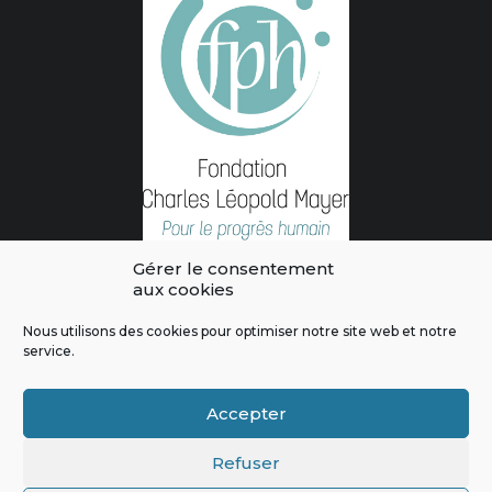
Gérer le consentement
aux cookies
Nous utilisons des cookies pour optimiser notre site web et notre
service.
L'intégralité des contenus de ce site sont publiés sous licence
Crédits & Mentions Légales
|
Politique de confidentialité
|
Règles
Accepter
de modération
|
Contactez-nous
|
Signaler un bug
Refuser