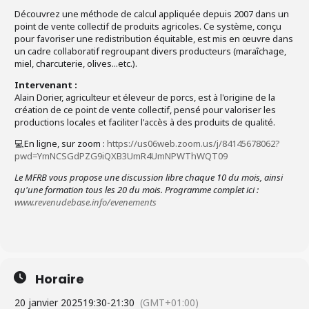
Découvrez une méthode de calcul appliquée depuis 2007 dans un
point de vente collectif de produits agricoles. Ce système, conçu
pour favoriser une redistribution équitable, est mis en œuvre dans
un cadre collaboratif regroupant divers producteurs (maraîchage,
miel, charcuterie, olives...etc.).
Intervenant :
Alain Dorier, agriculteur et éleveur de porcs, est à l'origine de la
création de ce point de vente collectif, pensé pour valoriser les
productions locales et faciliter l'accès à des produits de qualité.
💻 En ligne, sur zoom
:
https://us06web.zoom.us/j/84145678062?
pwd=YmNCSGdPZG9iQXB3UmR4UmNPWThWQT09
Le MFRB vous propose une discussion libre chaque 10 du mois, ainsi
qu'
une formation tous les 20 du mois. Programme complet ici :
www.revenudebase.info/evenements
Horaire
20 janvier 2025
19:30
-
21:30
(GMT+01:00)