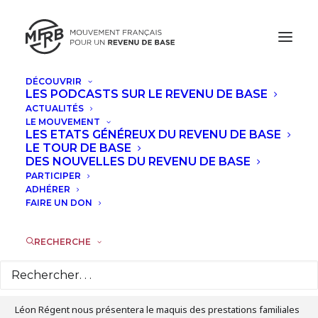
DÉCOUVRIR
LES PODCASTS SUR LE REVENU DE BASE
JANVIER, 2023
ACTUALITÉS
LE MOUVEMENT
FORMATION « LA FACE CACHÉE DES
LES ETATS GÉNÉREUX DU REVENU DE BASE
LE TOUR DE BASE
PRESTATIONS FAMILIALES » AVEC
DES NOUVELLES DU REVENU DE BASE
LÉON RÉGENT
PARTICIPER
ADHÉRER
FAIRE UN DON
MAR
31
JAN
RECHERCHE
Détails de l'évènement
Léon Régent nous présentera le maquis des prestations familiales