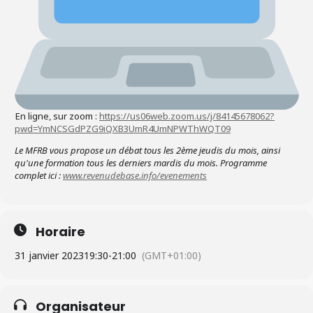
En ligne, sur zoom :
https://us06web.zoom.us/j/84145678062?
pwd=YmNCSGdPZG9iQXB3UmR4UmNPWThWQT09
Le MFRB vous propose un débat tous les 2ème jeudis du mois, ainsi
qu'
une formation tous les derniers mardis du mois. Programme
complet ici :
www.revenudebase.info/evenements
Horaire
31 janvier 2023
19:30
-
21:00
(GMT+01:00)
Organisateur