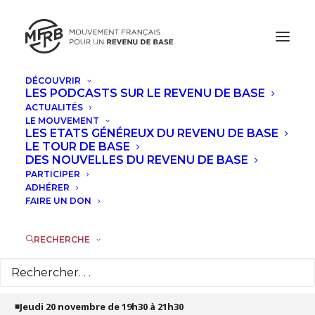
DÉCOUVRIR
LES PODCASTS SUR LE REVENU DE BASE
NOVEMBRE, 2025
ACTUALITÉS
LE MOUVEMENT
FORMATION : PROPOSITION D'UN
LES ETATS GÉNÉREUX DU REVENU DE BASE
LE TOUR DE BASE
PROJET D'IMPÔT SUR LE PATRIMOINE,
DES NOUVELLES DU REVENU DE BASE
PAR HENRI GEIST
PARTICIPER
ADHÉRER
FAIRE UN DON
JEU
20
NOV
RECHERCHE
Détails de l'évènement
◾Jeudi 20 novembre de 19h30 à 21h30