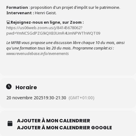
Formation
: proposition d'un projet d'impôt sur le patrimoine.
Intervenant :
Henri Geist.
💻
Rejoignez-nous en ligne, sur Zoom
:
https://us06web.zoom.us/j/84145678062?
pwd=YmNCSGdPZG9iQXB3UmR4UmNPWThWQT09
Le MFRB vous propose une discussion libre chaque 10 du mois, ainsi
qu'
une formation tous les 20 du mois. Programme complet ici :
www.revenudebase.info/evenements
Horaire
20 novembre 2025
19:30
-
21:30
(GMT+01:00)
AJOUTER À MON CALENDRIER
AJOUTER À MON CALENDRIER GOOGLE