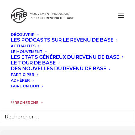
DÉCOUVRIR
LES PODCASTS SUR LE REVENU DE BASE
JUILLET, 2024
ACTUALITÉS
LE MOUVEMENT
FORMATION : "POURQUOI UN
LES ETATS GÉNÉREUX DU REVENU DE BASE
LE TOUR DE BASE
«MONTANT SUFFISANT» NE PEUT
DES NOUVELLES DU REVENU DE BASE
PAS SUFFIRE À RÉALISER L'IDÉAL
PARTICIPER
ADHÉRER
ATTACHÉ À LA NOTION DE REVENU DE
FAIRE UN DON
BASE INCONDITIONNEL."
RECHERCHE
SAM
20
JUI