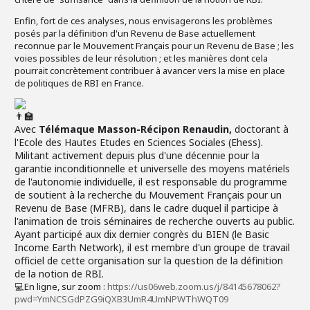
Enfin, fort de ces analyses, nous envisagerons les problèmes
posés par la définition d'un Revenu de Base actuellement
reconnue par le Mouvement Français pour un Revenu de Base ; les
voies possibles de leur résolution ; et les manières dont cela
pourrait concrètement contribuer à avancer vers la mise en place
de politiques de RBI en France.
Avec
Télémaque Masson-Récipon Renaudin,
doctorant à
l'Ecole des Hautes Etudes en Sciences Sociales (Ehess).
Militant activement depuis plus d'une décennie pour la
garantie inconditionnelle et universelle des moyens matériels
de l'autonomie individuelle, il est responsable du programme
de soutient à la recherche du Mouvement Français pour un
Revenu de Base (MFRB), dans le cadre duquel il participe à
l'animation de trois séminaires de recherche ouverts au public.
Ayant participé aux dix dernier congrès du BIEN (le Basic
Income Earth Network), il est membre d'un groupe de travail
officiel de cette organisation sur la question de la définition
de la notion de RBI.
💻 En ligne, sur zoom
:
https://us06web.zoom.us/j/84145678062?
pwd=YmNCSGdPZG9iQXB3UmR4UmNPWThWQT09