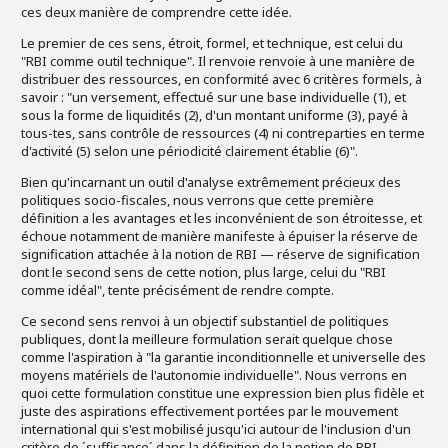
ces deux manière de comprendre cette idée.
Le premier de ces sens, étroit, formel, et technique, est celui du
"RBI comme outil technique". Il renvoie renvoie à une manière de
distribuer des ressources, en conformité avec 6 critères formels, à
savoir : "un versement, effectué sur une base individuelle (1), et
sous la forme de liquidités (2), d'un montant uniforme (3), payé à
tous-tes, sans contrôle de ressources (4) ni contreparties en terme
d'activité (5) selon une périodicité clairement établie (6)".
Bien qu'incarnant un outil d'analyse extrêmement précieux des
politiques socio-fiscales, nous verrons que cette première
définition a les avantages et les inconvénient de son étroitesse, et
échoue notamment de manière manifeste à épuiser la réserve de
signification attachée à la notion de RBI — réserve de signification
dont le second sens de cette notion, plus large, celui du "RBI
comme idéal", tente précisément de rendre compte.
Ce second sens renvoi à un objectif substantiel de politiques
publiques, dont la meilleure formulation serait quelque chose
comme l'aspiration à "la garantie inconditionnelle et universelle des
moyens matériels de l'autonomie individuelle". Nous verrons en
quoi cette formulation constitue une expression bien plus fidèle et
juste des aspirations effectivement portées par le mouvement
international qui s'est mobilisé jusqu'ici autour de l'inclusion d'un
critère de ´suffisance´ dans la définition de la notion de RBI.