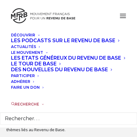
DÉCOUVRIR
LES PODCASTS SUR LE REVENU DE BASE
JUIN, 2024
ACTUALITÉS
LE MOUVEMENT
FORMATION : “LES BASES DU REVENU
LES ETATS GÉNÉREUX DU REVENU DE BASE
LE TOUR DE BASE
DE BASE ET DU MFRB"
DES NOUVELLES DU REVENU DE BASE
PARTICIPER
JEU
ADHÉRER
20
FAIRE UN DON
JUN
RECHERCHE
Détails de l'évènement
Chaque mois, nous proposons des sessions thématiques sur des
thèmes liés au Revenu de Base.