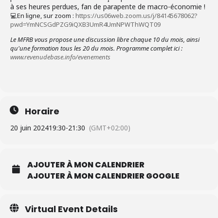
à ses heures perdues, fan de parapente de macro-économie !
💻 En ligne, sur zoom
:
https://us06web.zoom.us/j/84145678062?
pwd=YmNCSGdPZG9iQXB3UmR4UmNPWThWQT09
Le MFRB vous propose une discussion libre chaque 10 du mois, ainsi
qu'
une formation tous les 20 du mois. Programme complet ici :
www.revenudebase.info/evenements
Horaire
20 juin 2024
19:30
-
21:30
(GMT+02:00)
AJOUTER À MON CALENDRIER
AJOUTER À MON CALENDRIER GOOGLE
Virtual Event Details