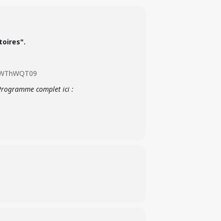
toires".
NPWThWQT09
Programme complet ici :