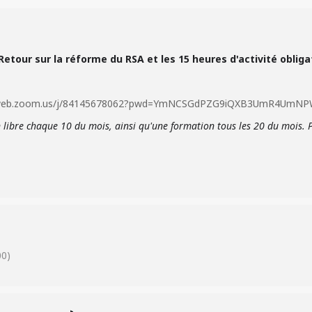
 Retour sur la réforme du RSA et les 15 heures d'activité obliga
06web.zoom.us/j/84145678062?pwd=YmNCSGdPZG9iQXB3UmR4Um
libre chaque 10 du mois, ainsi qu'
une formation tous les 20 du mois. 
0)