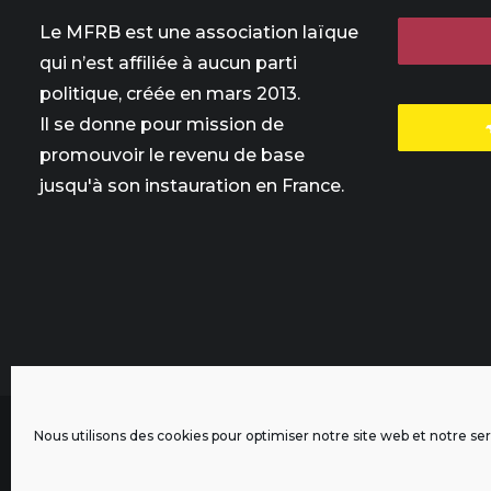
Le MFRB est une association laïque
qui n’est affiliée à aucun parti
politique, créée en mars 2013.
Il se donne pour mission de
promouvoir le revenu de base
jusqu'à son instauration en France.
Nous utilisons des cookies pour optimiser notre site web et notre ser
L'intégralité des contenus de ce site sont publiés sous licen
Crédits & Mentions Légales
|
Politique de confidentialité
|
Rè
Contactez-nous
|
Signaler un bug