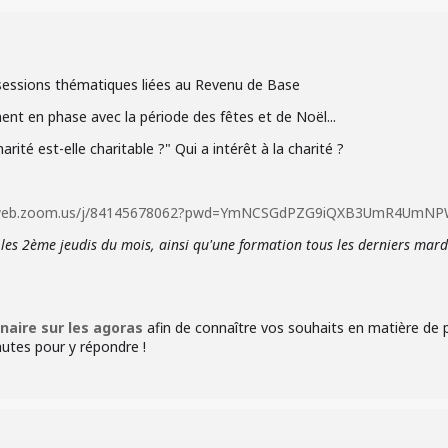
essions thématiques liées au Revenu de Base
nt en phase avec la période des fêtes et de Noël...
arité est-elle charitable ?" Qui a intérêt à la charité ?
06web.zoom.us/j/84145678062?pwd=YmNCSGdPZG9iQXB3UmR4Um
es 2ème jeudis du mois, ainsi qu'
une formation tous les derniers mard
naire sur les agoras
afin de connaître vos souhaits en matière de 
utes pour y répondre !