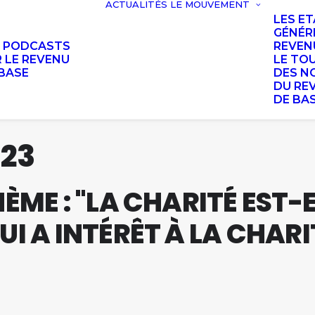
ACTUALITÉS
LE MOUVEMENT
LES E
GÉNÉR
S PODCASTS
REVEN
 LE REVENU
LE TO
BASE
DES N
DU RE
DE BA
023
ÈME : "LA CHARITÉ EST-
I A INTÉRÊT À LA CHARI