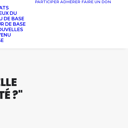
PARTICIPER
ADHÉRER
FAIRE UN DON
TATS
EUX DU
U DE BASE
UR DE BASE
OUVELLES
VENU
SE
ELLE
TÉ ?"