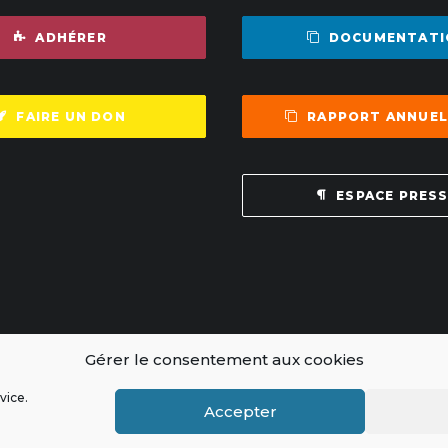
ADHÉRER
DOCUMENTATI
FAIRE UN DON
RAPPORT ANNUEL
ESPACE PRES
Gérer le consentement aux cookies
vice.
ce
Accepter
gles de modération
|