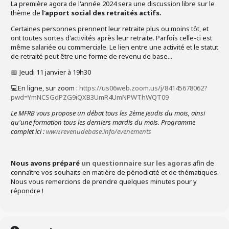
La première agora de l'année 2024 sera une discussion libre sur le
thème de
l'apport social des retraités actifs.
Certaines personnes prennent leur retraite plus ou moins tôt, et
ont toutes sortes d'activités après leur retraite. Parfois celle-ci est
même salariée ou commerciale. Le lien entre une activité et le
statut
de retraité peut être une forme de revenu de base...
📅 Jeudi 11 janvier à 19h30
💻 En ligne, sur zoom
:
https://us06web.zoom.us/j/84145678062?
pwd=YmNCSGdPZG9iQXB3UmR4UmNPWThWQT09
Le MFRB vous propose un débat tous les 2ème jeudis du mois, ainsi
qu'
une formation tous les derniers mardis du mois. Programme
complet ici :
www.revenudebase.info/evenements
Nous avons préparé
un questionnaire sur les agoras
afin de
connaître vos souhaits en matière de périodicité et de thématiques.
Nous vous remercions de prendre quelques minutes pour y
répondre !