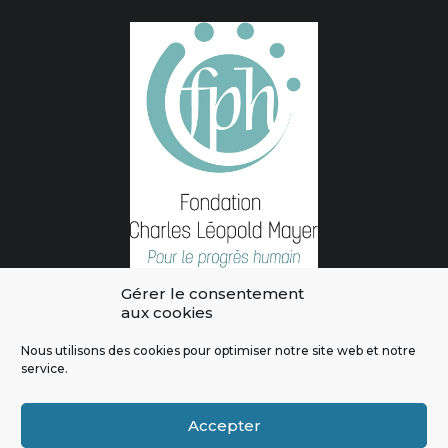
Gérer le consentement
aux cookies
Nous utilisons des cookies pour optimiser notre site web et notre
service.
L'intégralité des contenus de ce site sont publiés sous licence
Crédits & Mentions Légales
|
Politique de confidentialité
|
Règles
Accepter
de modération
|
Contactez-nous
|
Signaler un bug