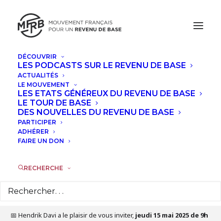
DÉCOUVRIR
LES PODCASTS SUR LE REVENU DE BASE
MAI, 2025
ACTUALITÉS
LE MOUVEMENT
COLLOQUE SUR LA SÉCURITÉ SOCIALE
LES ETATS GÉNÉREUX DU REVENU DE BASE
LE TOUR DE BASE
DE DEMAIN À L'ASSEMBLÉE
DES NOUVELLES DU REVENU DE BASE
NATIONALE
PARTICIPER
ADHÉRER
FAIRE UN DON
JEU
15
MAI
RECHERCHE
Détails de l'évènement
📅 Hendrik Davi a le plaisir de vous inviter,
jeudi 15 mai 2025 de 9h