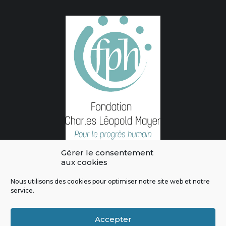
Gérer le consentement
aux cookies
Nous utilisons des cookies pour optimiser notre site web et notre
service.
L'intégralité des contenus de ce site sont publiés sous licence
Crédits & Mentions Légales
|
Politique de confidentialité
|
Règles
Accepter