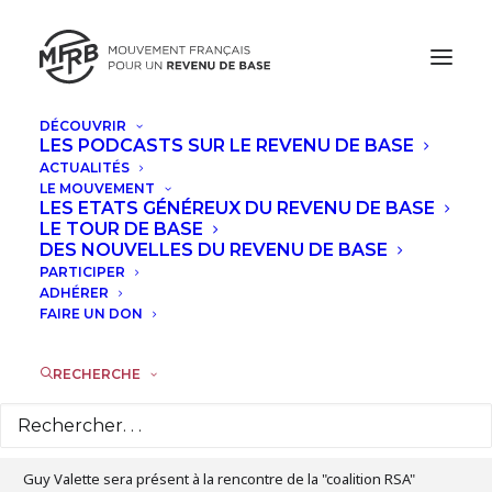
DÉCOUVRIR
LES PODCASTS SUR LE REVENU DE BASE
JUIN, 2025
ACTUALITÉS
LE MOUVEMENT
COALITION RSA LE 18 JUIN DANS LES
LES ETATS GÉNÉREUX DU REVENU DE BASE
LE TOUR DE BASE
LOCAUX DU SECOURS CATHOLIQUE À
DES NOUVELLES DU REVENU DE BASE
PARIS
PARTICIPER
ADHÉRER
FAIRE UN DON
MER
18
JUN
RECHERCHE
Détails de l'évènement
Guy Valette sera présent à la rencontre de la "coalition RSA"