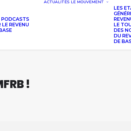
ACTUALITÉS
LE MOUVEMENT
LES E
GÉNÉR
S PODCASTS
REVEN
 LE REVENU
LE TO
BASE
DES N
DU RE
DE BA
FRB !