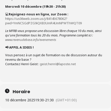
Mercredi 10 décembre (19h30 - 21h30)
💻
Rejoignez-nous en ligne, sur Zoom
:
https://us06web.zoom.us/j/84145678062?
pwd=YmNCSGdPZG9iQXB3UmR4UmNPWThWQT09
Le MFRB vous propose une discussion libre chaque 10 du mois, ainsi
qu'
une formation tous les 20 du mois. Programme complet ici :
www.revenudebase.info/evenements
📢 APPEL A IDEES !
Vous pensez à un sujet de formation ou de discussion autour du
revenu de base ?
Contactez Henri Geist :
geist.henri@laposte.net
Horaire
10 décembre 2025
19:30
-
21:30
(GMT+01:00)