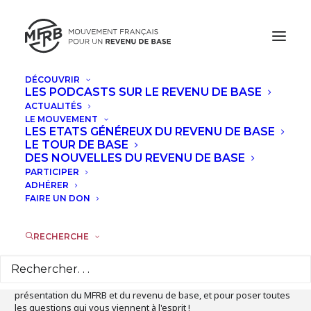
DÉCOUVRIR
LES PODCASTS SUR LE REVENU DE BASE
DÉCEMBRE, 2025
ACTUALITÉS
LE MOUVEMENT
BIENVENUE AU MFRB !
LES ETATS GÉNÉREUX DU REVENU DE BASE
LE TOUR DE BASE
DES NOUVELLES DU REVENU DE BASE
MER
10
PARTICIPER
ADHÉRER
DÉC
FAIRE UN DON
Détails de l'évènement
RECHERCHE
Nous vous invitons à nous rejoindre en ligne pour une
présentation du MFRB et du revenu de base, et pour poser toutes
les questions qui vous viennent à l'esprit !