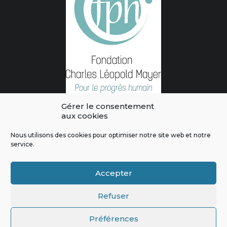
Gérer le consentement
aux cookies
Nous utilisons des cookies pour optimiser notre site web et notre
service.
L'intégralité des contenus de ce site sont publiés sous licence
Crédits & Mentions Légales
|
Politique de confidentialité
|
Règles
Accepter
de modération
|
Contactez-nous
|
Signaler un bug
Refuser
Préférences