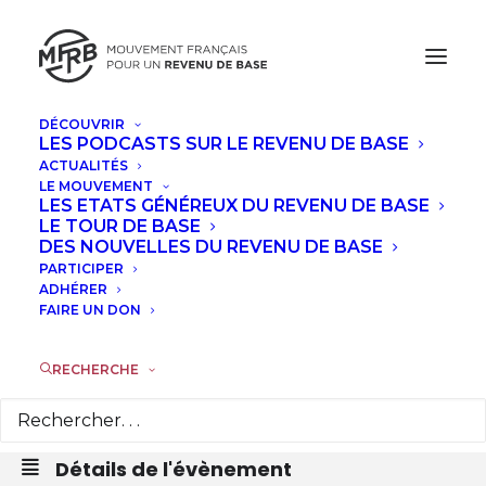
DÉCOUVRIR
LES PODCASTS SUR LE REVENU DE BASE
JUILLET, 2026
ACTUALITÉS
LE MOUVEMENT
ATELIER "TRAVAILLER SES
LES ETATS GÉNÉREUX DU REVENU DE BASE
LE TOUR DE BASE
ARGUMENTS POUR DÉFENDRE LE
DES NOUVELLES DU REVENU DE BASE
REVENU DE BASE" AVEC VIRGINIE
PARTICIPER
ADHÉRER
DELEU
FAIRE UN DON
VEN
24
RECHERCHE
JUI
Détails de l'évènement