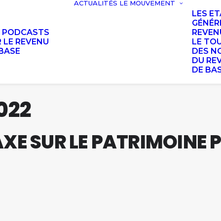
ACTUALITÉS
LE MOUVEMENT
LES E
GÉNÉR
S PODCASTS
REVEN
 LE REVENU
LE TO
BASE
DES N
DU RE
DE BA
022
AXE SUR LE PATRIMOINE 