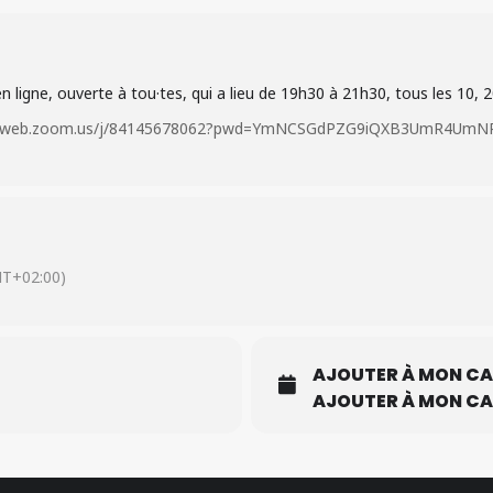
n ligne, ouverte à tou·tes, qui a lieu de 19h30 à 21h30, tous les 10, 
s06web.zoom.us/j/84145678062?pwd=YmNCSGdPZG9iQXB3UmR4U
T+02:00)
AJOUTER À MON CA
AJOUTER À MON CA