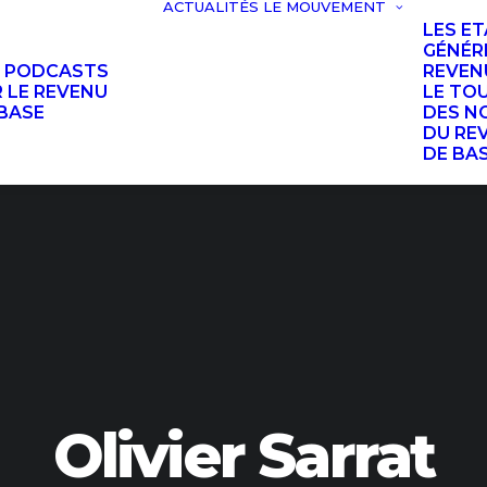
ACTUALITÉS
LE MOUVEMENT
LES E
GÉNÉR
S PODCASTS
REVEN
 LE REVENU
LE TO
BASE
DES N
DU RE
DE BA
Olivier Sarrat