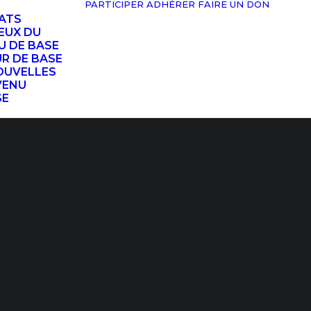
PARTICIPER
ADHÉRER
FAIRE UN DON
TATS
EUX DU
U DE BASE
UR DE BASE
OUVELLES
VENU
SE