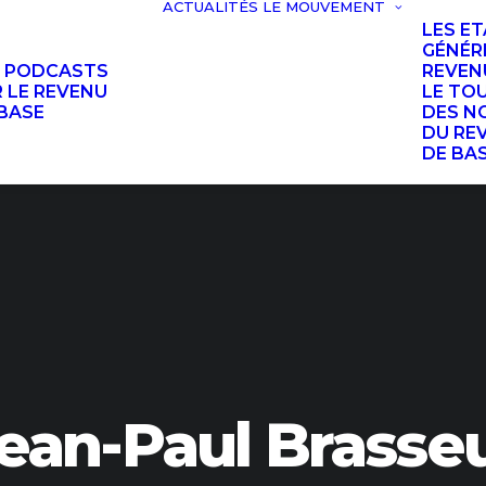
ACTUALITÉS
LE MOUVEMENT
LES E
GÉNÉR
S PODCASTS
REVEN
 LE REVENU
LE TO
BASE
DES N
DU RE
DE BA
ean-Paul Brasse