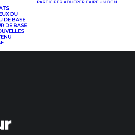
PARTICIPER
ADHÉRER
FAIRE UN DON
TATS
EUX DU
U DE BASE
UR DE BASE
OUVELLES
VENU
SE
ur