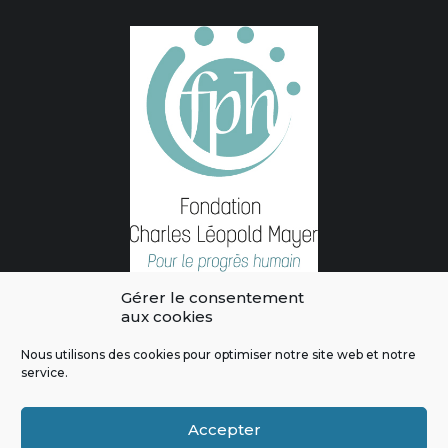
Gérer le consentement
aux cookies
Nous utilisons des cookies pour optimiser notre site web et notre
service.
L'intégralité des contenus de ce site sont publiés sous licence
Crédits & Mentions Légales
|
Politique de confidentialité
|
Règles
Accepter