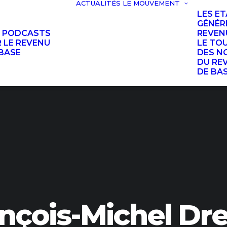
ACTUALITÉS
LE MOUVEMENT
LES E
GÉNÉR
S PODCASTS
REVEN
 LE REVENU
LE TO
BASE
DES N
DU RE
DE BA
nçois-Michel Dr