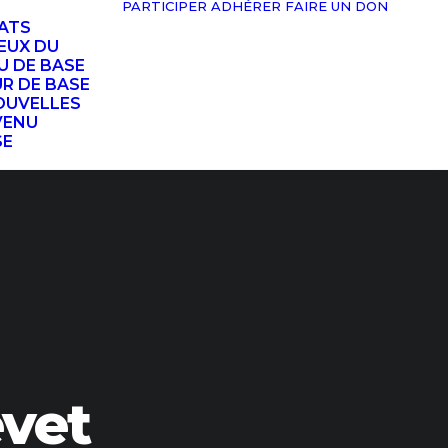
PARTICIPER
ADHÉRER
FAIRE UN DON
TATS
EUX DU
U DE BASE
UR DE BASE
OUVELLES
VENU
SE
evet