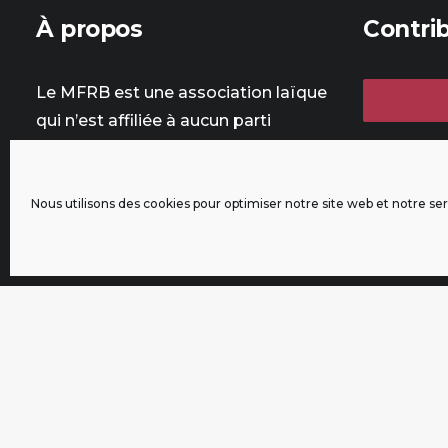
À propos
Contri
Le MFRB est une association laïque
qui n’est affiliée à aucun parti
politique, créée en mars 2013.
Il se donne pour mission de
promouvoir le revenu de base
Nous utilisons des cookies pour optimiser notre site web et notre ser
jusqu'à son instauration en France.