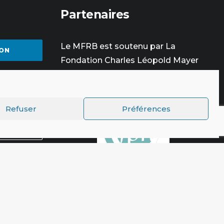
Partenaires
Le MFRB est soutenu par La
ON
Fondation Charles Léopold Mayer
pour le Progrès Humain
 2025
Refuser
Préférences
SE