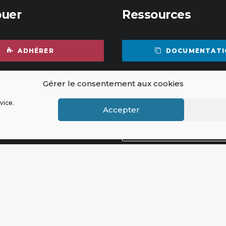
buer
Ressources
ADHÉRER
DOCUMENTATI
Gérer le consentement aux cookies
FAIRE UN DON
RAPPORT ANNUEL
vice.
Accepter
ESPACE PRES