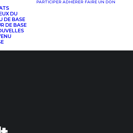
PARTICIPER
ADHÉRER
FAIRE UN DON
TATS
EUX DU
U DE BASE
UR DE BASE
OUVELLES
VENU
SE