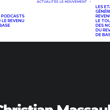
ACTUALITÉS
LE MOUVEMENT
LES E
GÉNÉR
S PODCASTS
REVEN
 LE REVENU
LE TO
BASE
DES N
DU RE
DE BA