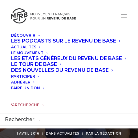
DÉCOUVRIR
LES PODCASTS SUR LE REVENU DE BASE
ACTUALITÉS
Appel à l’action :
LE MOUVEMENT
LES ETATS GÉNÉREUX DU REVENU DE BASE
votez pour les
LE TOUR DE BASE
DES NOUVELLES DU REVENU DE BASE
PARTICIPER
propositions de
ADHÉRER
FAIRE UN DON
revenu de base sur
#égalité et
RECHERCHE
citoyenneté
1 AVRIL 2016
|
DANS
ACTUALITÉS
|
PAR
LA RÉDACTION