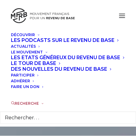
DÉCOUVRIR
LES PODCASTS SUR LE REVENU DE BASE
ACTUALITÉS
LE MOUVEMENT
Vincent Liegey : "Le
LES ETATS GÉNÉREUX DU REVENU DE BASE
LE TOUR DE BASE
choix se situe entre
DES NOUVELLES DU REVENU DE BASE
PARTICIPER
décroissance choisie
ADHÉRER
FAIRE UN DON
et récession subie"
RECHERCHE
25 AVRIL 2013
|
DANS
INTERVIEWS
|
PAR
EMMANUEL DANIEL