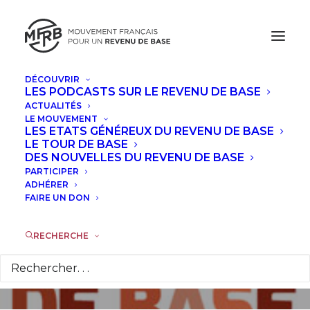
DÉCOUVRIR
LES PODCASTS SUR LE REVENU DE BASE
ACTUALITÉS
LE MOUVEMENT
La première
LES ETATS GÉNÉREUX DU REVENU DE BASE
LE TOUR DE BASE
université d’été du
DES NOUVELLES DU REVENU DE BASE
PARTICIPER
Revenu de Base (21-
ADHÉRER
FAIRE UN DON
23 août) !
RECHERCHE
24 JUILLET 2014
|
DANS
ACTUALITÉS
|
PAR
CAMILLE
LAMBERT