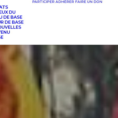
PARTICIPER
ADHÉRER
FAIRE UN DON
TATS
EUX DU
U DE BASE
UR DE BASE
OUVELLES
VENU
SE