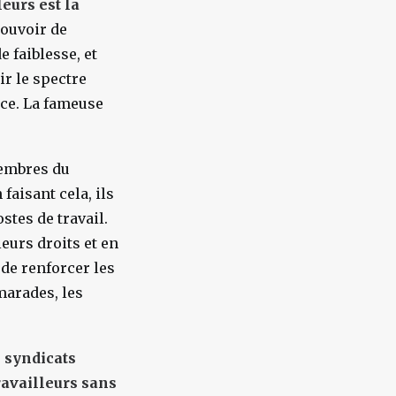
eurs est la
pouvoir de
e faiblesse, et
r le spectre
ace. La fameuse
membres du
faisant cela, ils
stes de travail.
leurs droits et en
 de renforcer les
marades, les
 syndicats
ravailleurs sans