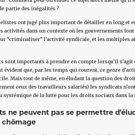
rdi : Comment peut-on éluder ce sujet alors même qu’il e
de partie des inégalités ?
elistes ont jugé plus important de détailler en long et e
urs activités dans un contexte où les gouvernements font
ur “criminaliser” l’activité syndicale, et les multiples a
ts sont importants à prendre en compte lorsqu’il s’agit 
st évident que, par les temps qui courent, ce genre d’act
icile. Mais tout de même, en éludant la question des droi
ement ceux des travailleurs salariés) les syndicats n’on
eu systémique de la lutte pour les droits sociaux dans la 
ts ne peuvent pas se permettre d’élud
u chômage