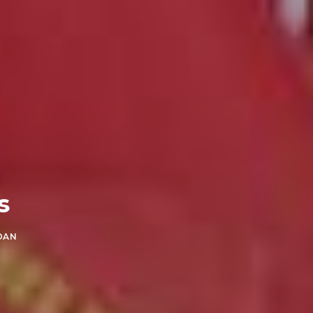
s
DAN