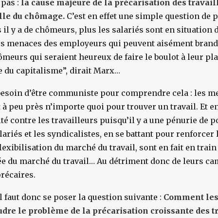
 pas :
la cause majeure de la précarisation des travaill
lle du chômage.
C’est en effet une simple question de 
 il y a de chômeurs, plus les salariés sont en situation d
des menaces des employeurs qui peuvent aisément brandi
ômeurs qui seraient heureux de faire le boulot à leur pl
 du capitalisme”, dirait Marx…
s besoin d’être communiste pour comprendre cela : les 
 à peu près n’importe quoi pour trouver un travail. Et en 
ité contre les travailleurs puisqu’il y a une pénurie de po
alariés et les syndicalistes, en se battant pour renforcer 
flexibilisation du marché du travail, sont en fait en train
rée du marché du travail… Au détriment donc de leurs ca
récaires.
il faut donc se poser la question suivante :
Comment les
udre le problème de la précarisation croissante des t