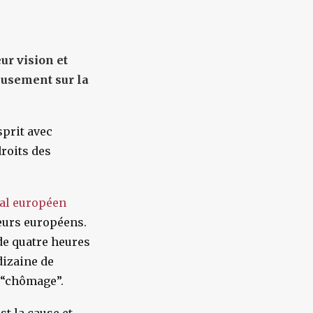
ur vision et
eusement sur la
sprit avec
droits des
al européen
leurs européens.
de quatre heures
dizaine de
 “chômage”.