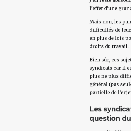
J’en reste abasou
l’effet d’une gran
Mais non, les pan
difficultés de le
en plus de lois po
droits du travail.
Bien sûr, ces suje
syndicats car il e
plus ne plus diff
général (pas seul
partielle de l’enj
Les syndica
question d