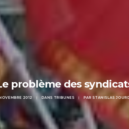
Le problème des syndicat
 NOVEMBRE 2012
|
DANS
TRIBUNES
|
PAR
STANISLAS JOUR