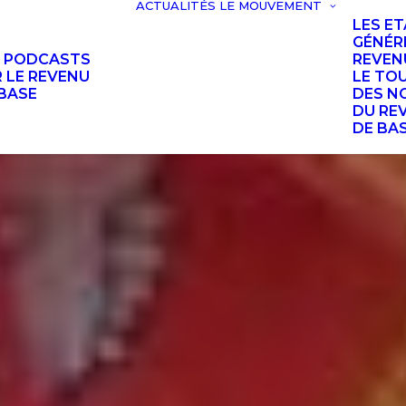
ACTUALITÉS
LE MOUVEMENT
LES E
GÉNÉR
S PODCASTS
REVEN
 LE REVENU
LE TO
BASE
DES N
DU RE
DE BA