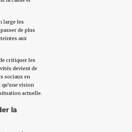
st la cause et
n large les
 passer de plus
tteintes aux
de critiquer les
ivités devient de
ts sociaux en
t qu’une vision
situation actuelle.
er la