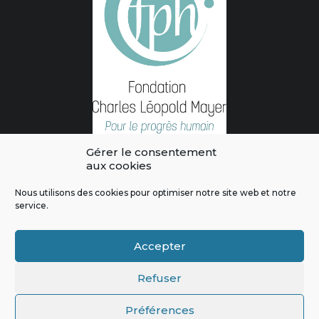
Gérer le consentement
aux cookies
Nous utilisons des cookies pour optimiser notre site web et notre
service.
L'intégralité des contenus de ce site sont publiés sous licence
Crédits & Mentions Légales
|
Politique de confidentialité
|
Règles
Accepter
de modération
|
Contactez-nous
|
Signaler un bug
Refuser
Préférences