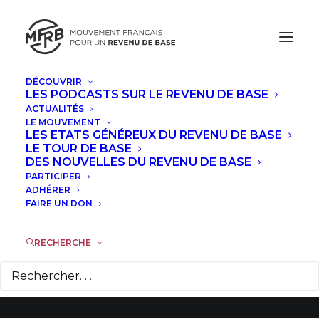
DÉCOUVRIR
LES PODCASTS SUR LE REVENU DE BASE
ACTUALITÉS
LE MOUVEMENT
34 députés
LES ETATS GÉNÉREUX DU REVENU DE BASE
LE TOUR DE BASE
européens appellent
DES NOUVELLES DU REVENU DE BASE
PARTICIPER
à signer l'ICE pour le
ADHÉRER
FAIRE UN DON
Revenu de Base
RECHERCHE
2 DÉCEMBRE 2013
|
DANS
COMMUNIQUÉS DE PRESSE
|
PAR
PRESSE