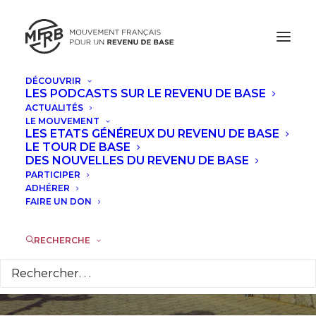
DÉCOUVRIR
LES PODCASTS SUR LE REVENU DE BASE
ACTUALITÉS
LE MOUVEMENT
Revenu universel :
LES ETATS GÉNÉREUX DU REVENU DE BASE
LE TOUR DE BASE
positionnement des
DES NOUVELLES DU REVENU DE BASE
PARTICIPER
candidats à l'élection
ADHÉRER
FAIRE UN DON
présidentielle
RECHERCHE
18 AVRIL 2017
|
DANS
ACTUALITÉS
,
À LA UNE
|
PAR
LA
RÉDACTION