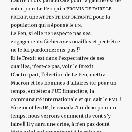
L’autre choix paradoxale pour la gauche est de
voter pour Le Pen qui a
PROMIS
DE
FAIRE
LE
, une
pour la
FREXIT
ATTENTE
IMPORTANTE
population qui a épousé le
.
FN
Le Pen, si elle ne respecte pas ses
engagements fâchera ses ouailles et peut-être
ne le lui pardonnerons-pas !?
Et le Frexit est dans l’expectative de ses
ouailles, n’est-ce pas, voir le Brexit.
D’autre part, l’élection de Le Pen, mettra
Macron et les hommes d’affaires
pour un
KO
temps, embêtera l’UE-financière, la
communauté internationale et qui sait le
!!
FMI
Sûrement les
, le canada ‑Trudeau pour un
US
temps, nous verrons comment ils vont s’y
faire !! Il y aura une crise, à n’en pas douté.