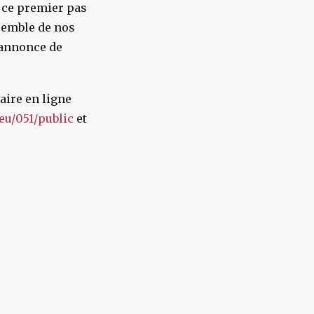
 ce premier pas
nsemble de nos
’annonce de
laire en ligne
.eu/051/public
et