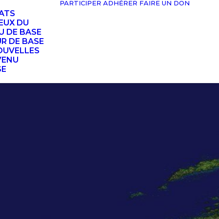
PARTICIPER
ADHÉRER
FAIRE UN DON
TATS
EUX DU
U DE BASE
UR DE BASE
OUVELLES
VENU
SE