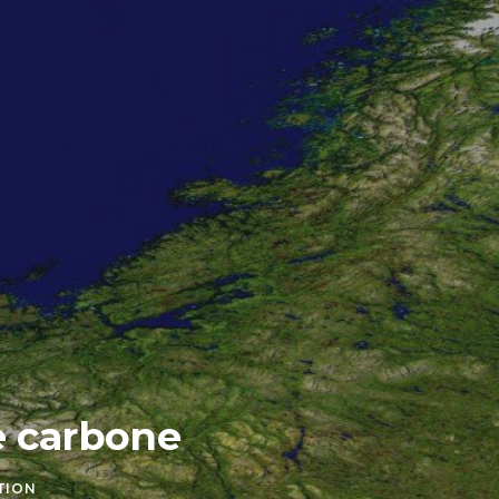
te carbone
TION