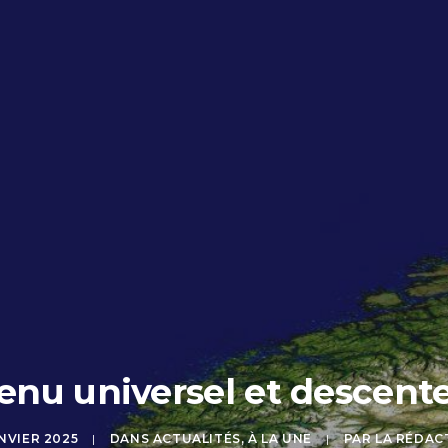
venu universel et descen
NVIER 2025
|
DANS
ACTUALITÉS
,
À LA UNE
|
PAR
LA RÉDAC