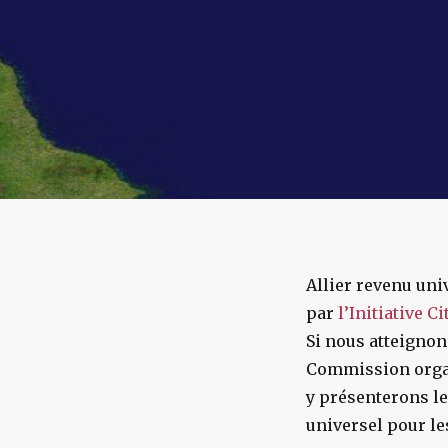
Allier revenu uni
par
l’Initiative C
Si nous atteignon
Commission organ
y présenterons l
universel pour l