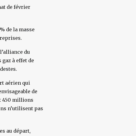
at de février
 6% de la masse
treprises.
l’alliance du
 gaz à effet de
odestes.
t aérien qui
 envisageable de
x 450 millions
s n’utilisent pas
es au départ,