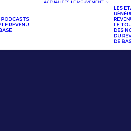
ACTUALITÉS
LE MOUVEMENT
LES E
GÉNÉR
S PODCASTS
REVEN
 LE REVENU
LE TO
BASE
DES N
DU RE
DE BA