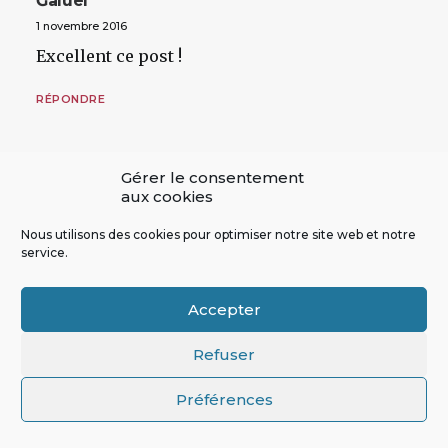
Ğaluel
1 novembre 2016
Excellent ce post !
RÉPONDRE
Gérer le consentement
aux cookies
Nous utilisons des cookies pour optimiser notre site web et notre
service.
François-Michel
DREVET
Accepter
1 novembre 2016
Bravo pour ce travail de qualité ! Pour une
Refuser
petite amélioration “technique” en bas de
Préférences
page, les références sont à numéroter et il
manque un renvoi pour “Jean-Claude