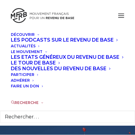
DÉCOUVRIR
LES PODCASTS SUR LE REVENU DE BASE
ACTUALITÉS
LE MOUVEMENT
LES ETATS GÉNÉREUX DU REVENU DE BASE
Un revenu
LE TOUR DE BASE
DES NOUVELLES DU REVENU DE BASE
inconditionnel pour
PARTICIPER
ADHÉRER
FAIRE UN DON
réhabiliter le travail
RECHERCHE
1 NOVEMBRE 2016
|
DANS
TRIBUNES
|
PAR
LA RÉDACTION