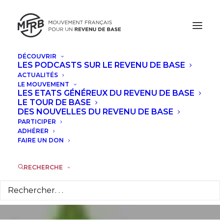
DÉCOUVRIR
LES PODCASTS SUR LE REVENU DE BASE
ACTUALITÉS
LE MOUVEMENT
LES ETATS GÉNÉREUX DU REVENU DE BASE
Pourquoi le revenu
LE TOUR DE BASE
DES NOUVELLES DU REVENU DE BASE
de base peut sauver
PARTICIPER
ADHÉRER
la planète
FAIRE UN DON
RECHERCHE
20 AVRIL 2016
|
DANS
ACTUALITÉS
,
INTERVIEWS
|
PAR
CLIVE
LORD