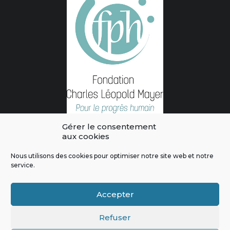
Gérer le consentement
aux cookies
Nous utilisons des cookies pour optimiser notre site web et notre
service.
L'intégralité des contenus de ce site sont publiés sous licence
Crédits & Mentions Légales
|
Politique de confidentialité
|
Règles
Accepter
de modération
|
Contactez-nous
|
Signaler un bug
Refuser