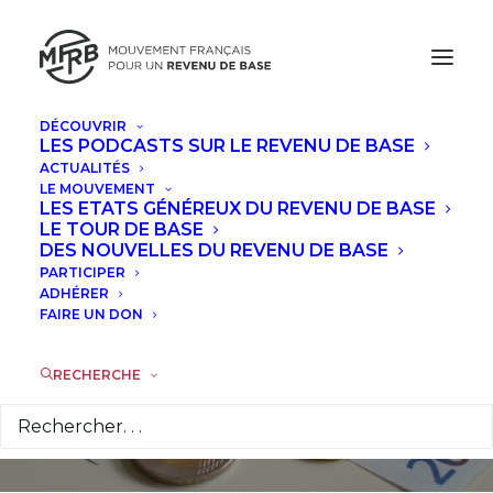
DÉCOUVRIR
LES PODCASTS SUR LE REVENU DE BASE
ACTUALITÉS
LE MOUVEMENT
LES ETATS GÉNÉREUX DU REVENU DE BASE
Le Revenu de Base :
LE TOUR DE BASE
DES NOUVELLES DU REVENU DE BASE
passer du rêve à un
PARTICIPER
ADHÉRER
FAIRE UN DON
projet concret
RECHERCHE
30 JANVIER 2016
|
DANS
TRIBUNES
|
PAR
LÉON RÉGENT