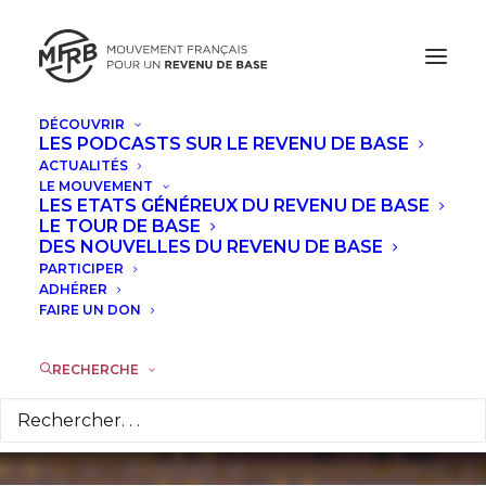
DÉCOUVRIR
LES PODCASTS SUR LE REVENU DE BASE
ACTUALITÉS
LE MOUVEMENT
LES ETATS GÉNÉREUX DU REVENU DE BASE
Où France 2 critique
LE TOUR DE BASE
DES NOUVELLES DU REVENU DE BASE
l'initiative
PARTICIPER
ADHÉRER
finlandaise
FAIRE UN DON
RECHERCHE
20 OCTOBRE 2015
|
DANS
ACTUALITÉS
|
PAR
MARC DE
BASQUIAT