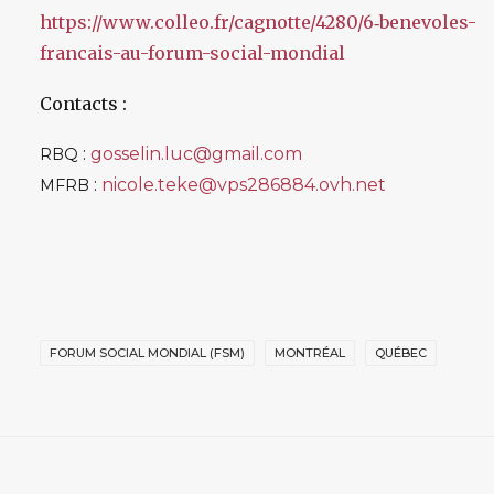
https://www.colleo.fr/cagnotte/4280/6‑benevoles-
francais-au-forum-social-mondial
Contacts :
:
gosselin.luc@gmail.com
RBQ
:
nicole.teke@vps286884.ovh.net
MFRB
FORUM SOCIAL MONDIAL (FSM)
MONTRÉAL
QUÉBEC