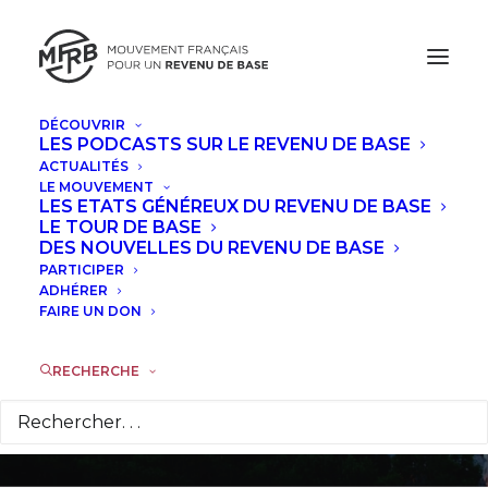
DÉCOUVRIR
LES PODCASTS SUR LE REVENU DE BASE
ACTUALITÉS
LE MOUVEMENT
LES ETATS GÉNÉREUX DU REVENU DE BASE
Le revenu de base au
LE TOUR DE BASE
DES NOUVELLES DU REVENU DE BASE
Forum social
PARTICIPER
ADHÉRER
FAIRE UN DON
mondial 2016
RECHERCHE
28 JUILLET 2016
|
DANS
ACTUALITÉS
|
PAR
LA RÉDACTION