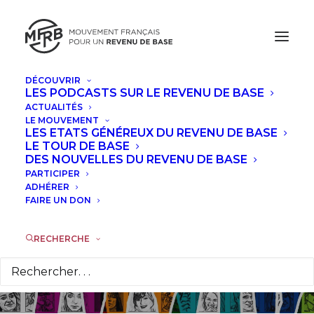
DÉCOUVRIR
LES PODCASTS SUR LE REVENU DE BASE
ACTUALITÉS
LE MOUVEMENT
Le revenu de base
LES ETATS GÉNÉREUX DU REVENU DE BASE
LE TOUR DE BASE
prend son envol, le
DES NOUVELLES DU REVENU DE BASE
PARTICIPER
MFRB a besoin de
ADHÉRER
FAIRE UN DON
vous !
RECHERCHE
7 OCTOBRE 2016
|
DANS
TRIBUNES
,
À LA UNE
|
PAR
LA
RÉDACTION