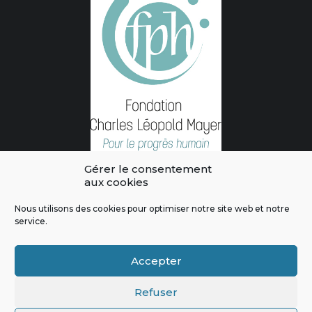
Gérer le consentement
aux cookies
Nous utilisons des cookies pour optimiser notre site web et notre
service.
L'intégralité des contenus de ce site sont publiés sous licence
Crédits & Mentions Légales
|
Politique de confidentialité
|
Règles
Accepter
de modération
|
Contactez-nous
|
Signaler un bug
Refuser