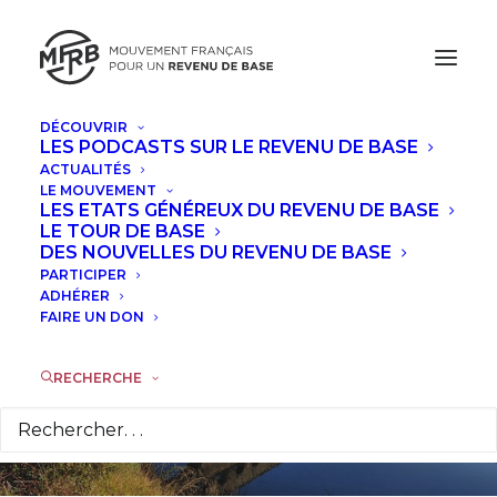
DÉCOUVRIR
LES PODCASTS SUR LE REVENU DE BASE
ACTUALITÉS
LE MOUVEMENT
Du 25 au 27 mai,
LES ETATS GÉNÉREUX DU REVENU DE BASE
LE TOUR DE BASE
rencontres autour
DES NOUVELLES DU REVENU DE BASE
PARTICIPER
du revenu de base à
ADHÉRER
FAIRE UN DON
Aramon (Gard)
RECHERCHE
12 MAI 2017
|
DANS
ACTUALITÉS
|
PAR
LA RÉDACTION