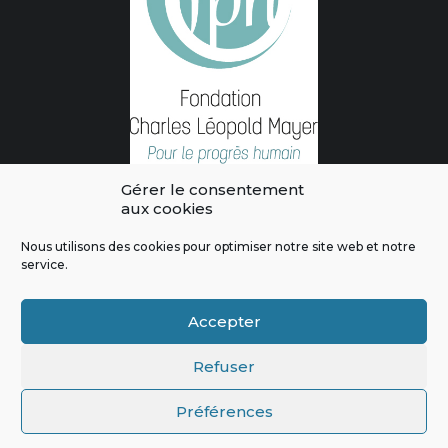
Gérer le consentement
aux cookies
Nous utilisons des cookies pour optimiser notre site web et notre
service.
L'intégralité des contenus de ce site sont publiés sous licence
Crédits & Mentions Légales
|
Politique de confidentialité
|
Règles
Accepter
de modération
|
Contactez-nous
|
Signaler un bug
Refuser
Préférences