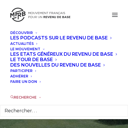
DÉCOUVRIR
LES PODCASTS SUR LE REVENU DE BASE
ACTUALITÉS
Le parlement
LE MOUVEMENT
LES ETATS GÉNÉREUX DU REVENU DE BASE
allemand clôt sans
LE TOUR DE BASE
DES NOUVELLES DU REVENU DE BASE
PARTICIPER
débat la pétition
ADHÉRER
FAIRE UN DON
pour le revenu de
base
RECHERCHE
6 JUILLET 2013
|
DANS
ACTUALITÉS
|
PAR
MARIE-LAURE LE
GUEN