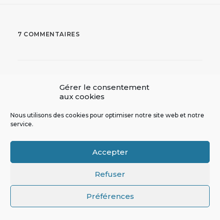
7 COMMENTAIRES
Gérer le consentement
aux cookies
Nous utilisons des cookies pour optimiser notre site web et notre
service.
Mickaël Laclé
20 novembre 2015
Accepter
En initiant le projet
21 au
et ne
COP
MFRB
serait-ce même que l’élaboration de cet article,
Refuser
qui nous a demandé plusieurs semaines, le
Préférences
débat de fond s’est révélé complexe mais plus
qu’intéressant !