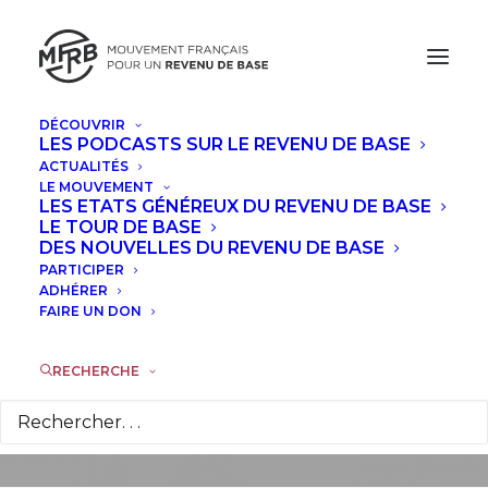
DÉCOUVRIR
LES PODCASTS SUR LE REVENU DE BASE
ACTUALITÉS
LE MOUVEMENT
LES ETATS GÉNÉREUX DU REVENU DE BASE
Pas de transition
LE TOUR DE BASE
DES NOUVELLES DU REVENU DE BASE
écologique sans
PARTICIPER
ADHÉRER
revenu de base
FAIRE UN DON
RECHERCHE
18 NOVEMBRE 2015
|
DANS
TRIBUNES
,
ACTUALITÉS
|
PAR
LA
RÉDACTION