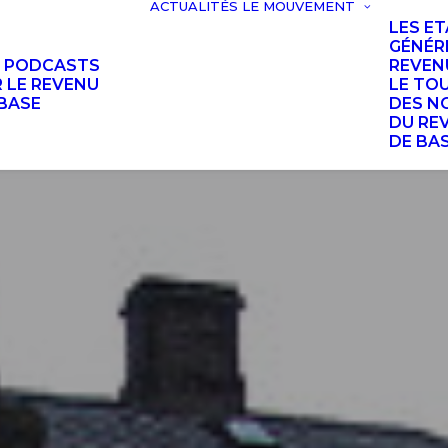
ACTUALITÉS
LE MOUVEMENT
LES E
GÉNÉR
S PODCASTS
REVEN
 LE REVENU
LE TO
BASE
DES N
DU RE
DE BA