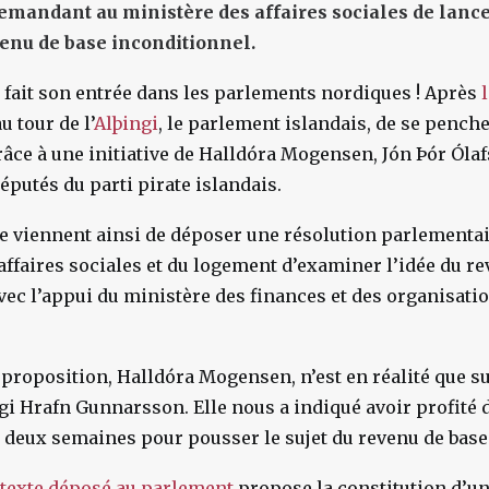
mandant au ministère des affaires sociales de lanc
evenu de base inconditionnel.
 fait son entrée dans les parlements nordiques ! Après
au tour de l’
Alþingi
, le parlement islandais, de se penche
râce à une initiative de Halldóra Mogensen, Jón Þór Ólaf
députés du parti pirate islandais.
île viennent ainsi de déposer une résolution parlement
affaires sociales et du logement d’examiner l’idée du r
vec l’appui du ministère des finances et des organisatio
e proposition, Halldóra Mogensen, n’est en réalité que 
gi Hrafn Gunnarsson. Elle nous a indiqué avoir profité 
deux semaines pour pousser le sujet du revenu de base
texte déposé au parlement
propose la constitution d’u