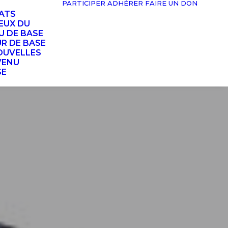
PARTICIPER
ADHÉRER
FAIRE UN DON
TATS
EUX DU
U DE BASE
UR DE BASE
OUVELLES
VENU
SE