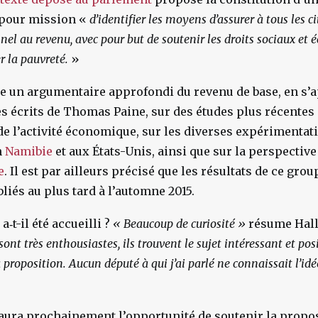
t pour mission «
d’identifier les moyens d’assurer à tous les 
nel au revenu, avec pour but de soutenir les droits sociaux et
r la pauvreté.
»
pe un argumentaire approfondi du revenu de base, en s’
 écrits de Thomas Paine, sur des études plus récentes
de l’activité économique, sur les diverses expérimentat
n
Namibie
et aux États-Unis, ainsi que sur la perspectiv
e
. Il est par ailleurs précisé que les résultats de ce grou
liés au plus tard à l’automne 2015.
‑t-il été accueilli ?
« Beaucoup de curiosité »
résume Hal
ont très enthousiastes, ils trouvent le sujet intéressant et posi
a proposition. Aucun député à qui j’ai parlé ne connaissait l’i
aura prochainement l’opportunité de soutenir la propo