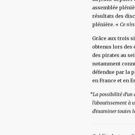
assemblée plénièr
résultats des dis
plénière. «
Ce n’e
Grâce aux trois s
obtenus lors des 
des pirates au sei
notamment connue
défendue par la p
en France et en E
“
La possibilité d’u
l’aboutissement à u
d’examiner toutes l