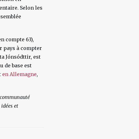
ntaire. Selon les
assemblée
en compte 63),
er pays à compter
a Jónsódttir, est
u de base est
t
en Allemagne
,
la communauté
 idées et