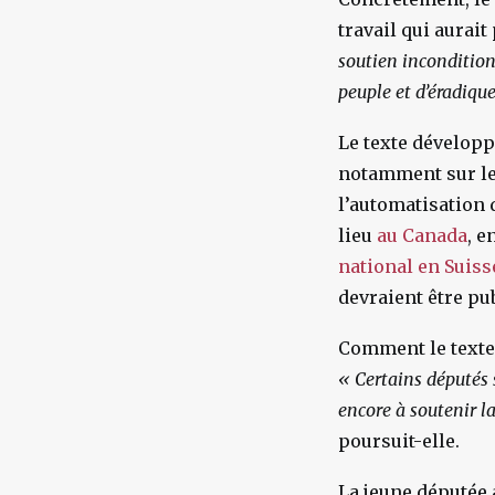
travail qui aurai
soutien incondition
peuple et d’éradique
Le texte dévelop
notamment sur les
l’automatisation 
lieu
au Canada
, e
national en Suiss
devraient être pub
Comment le texte a
« Certains députés s
encore à soutenir l
poursuit-elle.
La jeune députée 