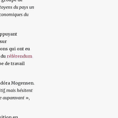
citoyens du pays un
 économiques du
appuyant
 sur
ions qui ont eu
e du
référendum
pe de travail
ldóra Mogensen.
tif, mais hésitent
dée auparavant
»,
sition en