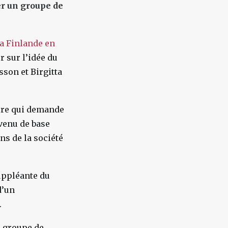
er un groupe de
la Finlande en
r sur l’idée du
sson et Birgitta
aire qui demande
evenu de base
ns de la société
suppléante du
d’un
.
n groupe de