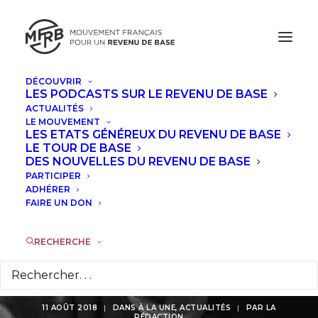
DÉCOUVRIR
LES PODCASTS SUR LE REVENU DE BASE
ACTUALITÉS
Muhammad Yunus,
LE MOUVEMENT
LES ETATS GÉNÉREUX DU REVENU DE BASE
prix Nobel de la paix
LE TOUR DE BASE
DES NOUVELLES DU REVENU DE BASE
PARTICIPER
en 2006, se
ADHÉRER
FAIRE UN DON
prononce pour
l’instauration d’un
RECHERCHE
revenu de base
11 AOÛT 2018
|
DANS
À LA UNE
,
ACTUALITÉS
|
PAR
LA
RÉDACTION