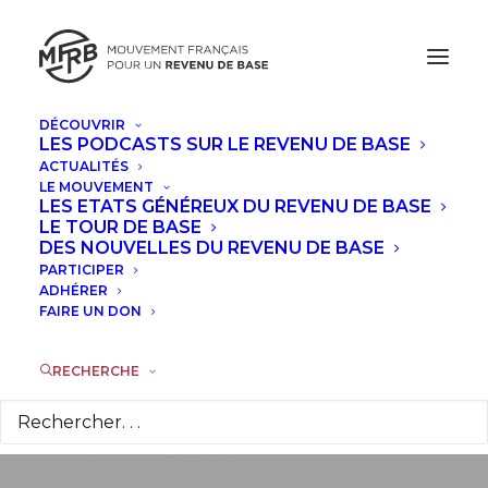
DÉCOUVRIR
LES PODCASTS SUR LE REVENU DE BASE
ACTUALITÉS
Monsieur le
LE MOUVEMENT
LES ETATS GÉNÉREUX DU REVENU DE BASE
Président, osez le
LE TOUR DE BASE
DES NOUVELLES DU REVENU DE BASE
PARTICIPER
partage des emplois
ADHÉRER
FAIRE UN DON
avec le revenu de
base !
RECHERCHE
23 JANVIER 2016
|
DANS
TRIBUNES
|
PAR
GUY VALETTE