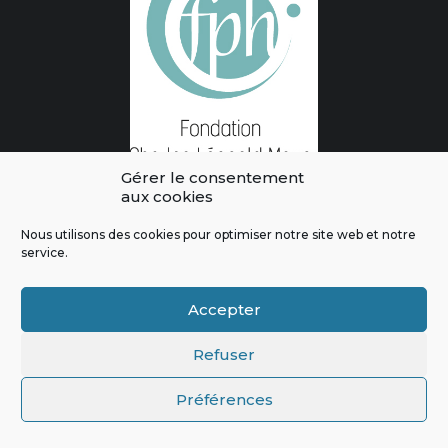
Gérer le consentement
aux cookies
Nous utilisons des cookies pour optimiser notre site web et notre
service.
L'intégralité des contenus de ce site sont publiés sous licence
Accepter
Crédits & Mentions Légales
|
Politique de confidentialité
|
Règles
Refuser
de modération
|
Contactez-nous
|
Signaler un bug
Préférences