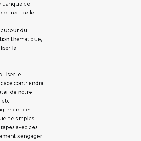
ne banque de
 comprendre le
t autour du
ation thématique,
iser la
opulser le
pace contriendra
tail de notre
 etc.
ngagement des
que de simples
étapes avec des
ilement s’engager