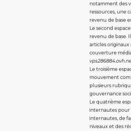
notamment des vi
ressources, une c
revenu de base e
Le second espace 
revenu de base. Il
articles originau
couverture médiat
vps286884.ovh.n
Le troisième espac
mouvement comme 
plusieurs rubriqu
gouvernance soci
Le quatrième espa
internautes pour 
internautes, de f
niveaux et des ré