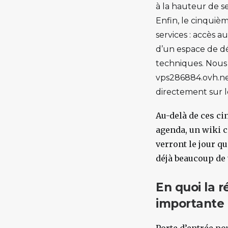
à la hauteur de s
Enfin, le cinquiè
services : accès a
d’un espace de dé
techniques. Nous 
vps286884.ovh.ne
directement sur l
Au-delà de ces ci
agenda, un wiki c
verront le jour q
déjà beaucoup de 
En quoi la r
importante 