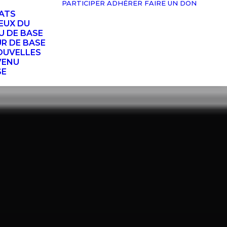
PARTICIPER
ADHÉRER
FAIRE UN DON
TATS
EUX DU
U DE BASE
UR DE BASE
OUVELLES
VENU
SE