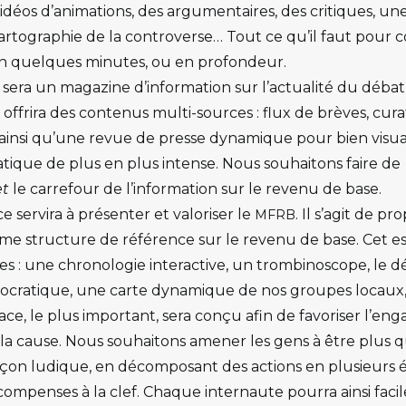
déos d’animations, des argumentaires, des critiques, u
artographie de la controverse… Tout ce qu’il faut pour
n quelques minutes, ou en profondeur.
sera un magazine d’information sur l’actualité du déba
 offrira des contenus multi-sources : flux de brèves, cur
x ainsi qu’une revue de presse dynamique pour bien visual
ique de plus en plus intense. Nous souhaitons faire de
et
le carrefour de l’information sur le revenu de base.
e servira à présenter et valoriser le
. Il s’agit de pr
MFRB
structure de référence sur le revenu de base. Cet es
es : une chronologie interactive, un trombinoscope, le dé
ocratique, une carte dynamique de nos groupes locaux,
ce, le plus important, sera conçu afin de favoriser l’e
la cause. Nous souhaitons amener les gens à être plus 
açon ludique, en décomposant des actions en plusieurs 
compenses à la clef. Chaque internaute pourra ainsi fac