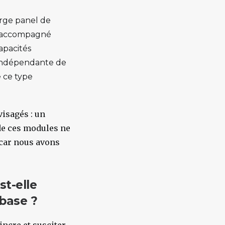
arge panel de
tre accompagné
apacités
 indépendante de
 ce type
isagés : un
 de ces modules ne
 car nous avons
st-elle
base ?