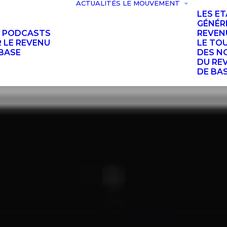
ACTUALITÉS
LE MOUVEMENT
LES E
GÉNÉR
S PODCASTS
REVEN
 LE REVENU
LE TO
BASE
DES N
DU RE
DE BA