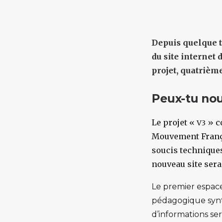
Depuis quelque 
du site internet
projet, quatrièm
Peux-tu nou
Le projet «
» c
V3
Mouvement França
soucis techniques
nouveau site sera
Le premier espace
pédagogique synth
d’informations ser