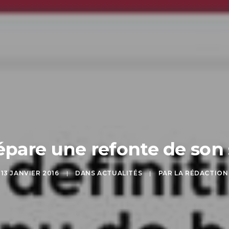
pare une refonte de son s
13 JANVIER 2016
|
DANS
ACTUALITÉS
|
PAR
LA RÉDACTION