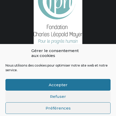
Gérer le consentement
aux cookies
Nous utilisons des cookies pour optimiser notre site web et notre
service.
L'intégralité des contenus de ce site sont publiés sous licence
Crédits & Mentions Légales
|
Politique de confidentialité
|
Règles
Accepter
de modération
|
Contactez-nous
|
Signaler un bug
Refuser
Préférences