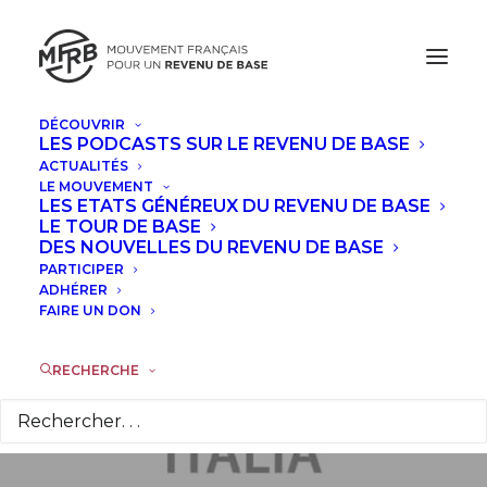
DÉCOUVRIR
LES PODCASTS SUR LE REVENU DE BASE
ACTUALITÉS
Livre : Revenu
LE MOUVEMENT
LES ETATS GÉNÉREUX DU REVENU DE BASE
garanti et innovation
LE TOUR DE BASE
DES NOUVELLES DU REVENU DE BASE
PARTICIPER
technologique, entre
ADHÉRER
FAIRE UN DON
algorithmique et
robotique
RECHERCHE
24 AVRIL 2017
|
DANS
ACTUALITÉS
|
PAR
LA RÉDACTION