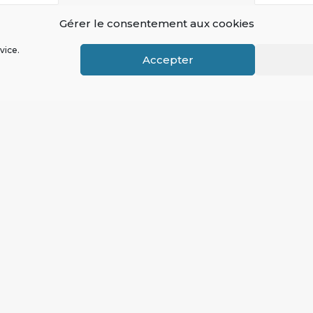
Gérer le consentement aux cookies
vice.
Accepter
 BASE AURA LIEU EN 
LE RAPPORT ANNUEL DU S
buer
Ressources
ADHÉRER
DOCUMENTATI