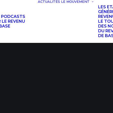
ACTUALITÉS
LE MOUVEMENT
LES E
GÉNÉR
S PODCASTS
REVEN
 LE REVENU
LE TO
BASE
DES N
DU RE
DE BA