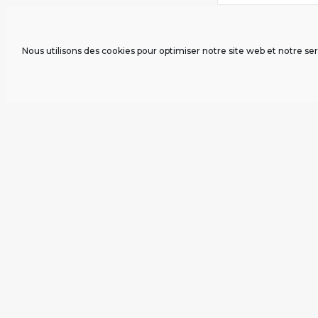
Nous utilisons des cookies pour optimiser notre site web et notre ser
LE CONGRÈS 2016 DU RÉSEAU MONDIAL DU REVENU DE
CORÉE-DU-SUD
À propos
Contri
Le MFRB est une association laïque
qui n’est affiliée à aucun parti
politique, créée en mars 2013.