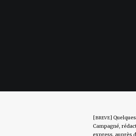
[
] Quelques
BREVE
Campagné, rédacte
express, auprès de