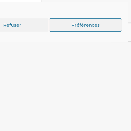
Refuser
Préférences
ECOURS CATHOLIQUE ÉVOQUE LE REVENU DE BASE
Partenaires
Le MFRB est soutenu par La
ON
Fondation Charles Léopold Mayer
pour le Progrès Humain