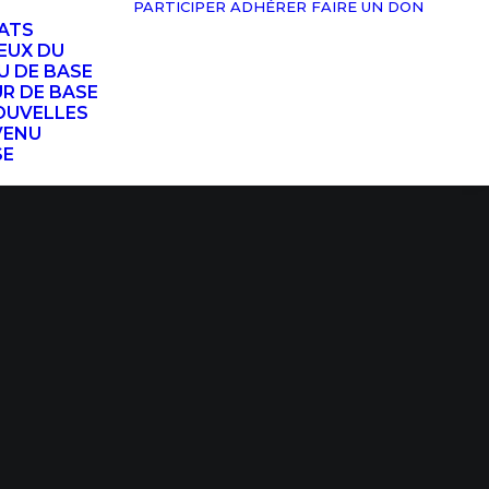
PARTICIPER
ADHÉRER
FAIRE UN DON
TATS
EUX DU
U DE BASE
UR DE BASE
OUVELLES
VENU
SE