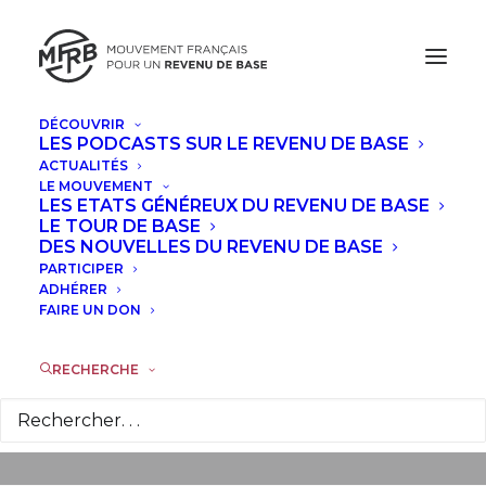
DÉCOUVRIR
LES PODCASTS SUR LE REVENU DE BASE
ACTUALITÉS
LE MOUVEMENT
LES ETATS GÉNÉREUX DU REVENU DE BASE
Le MFRB est
LE TOUR DE BASE
DES NOUVELLES DU REVENU DE BASE
partenaire de la Fête
PARTICIPER
ADHÉRER
des Possibles
FAIRE UN DON
RECHERCHE
9 SEPTEMBRE 2025
|
DANS
ACTUALITÉS
|
PAR
LA
RÉDACTION