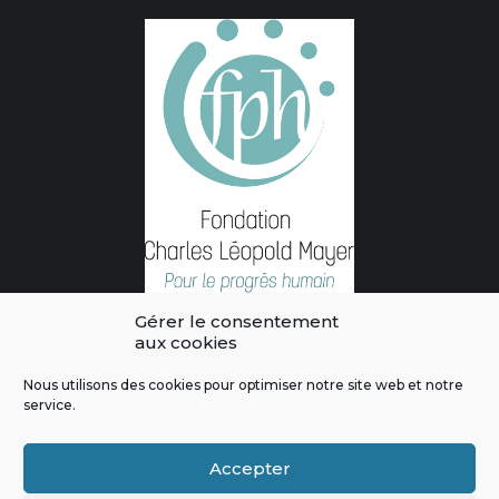
Gérer le consentement
aux cookies
Nous utilisons des cookies pour optimiser notre site web et notre
service.
L'intégralité des contenus de ce site sont publiés sous licence
Crédits & Mentions Légales
|
Politique de confidentialité
|
Règles
Accepter
de modération
|
Contactez-nous
|
Signaler un bug