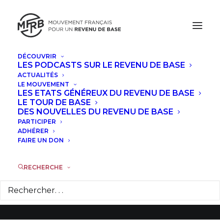
DÉCOUVRIR
LES PODCASTS SUR LE REVENU DE BASE
ACTUALITÉS
LE MOUVEMENT
LES ETATS GÉNÉREUX DU REVENU DE BASE
Le CPA doit être un
LE TOUR DE BASE
DES NOUVELLES DU REVENU DE BASE
progrès pour tous
PARTICIPER
ADHÉRER
les travailleurs
FAIRE UN DON
RECHERCHE
17 OCTOBRE 2015
|
DANS
ACTUALITÉS
|
PAR
JEAN-ÉRIC
HYAFIL