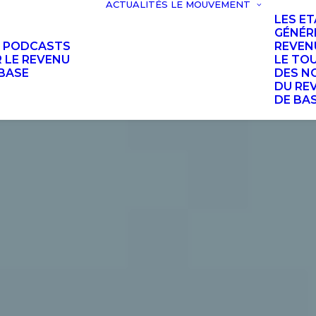
ACTUALITÉS
LE MOUVEMENT
LES E
GÉNÉR
S PODCASTS
REVEN
 LE REVENU
LE TO
BASE
DES N
DU RE
DE BA