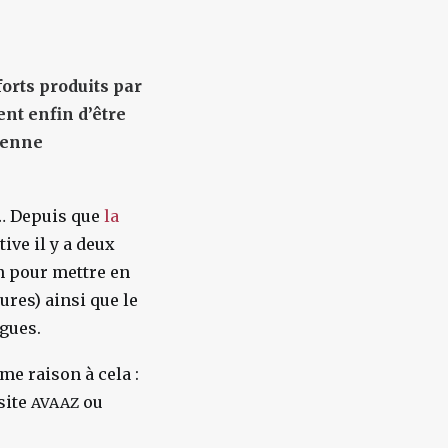
forts produits par
nt enfin d’être
oyenne
e… Depuis que
la
ive il y a deux
n pour mettre en
ures) ainsi que le
ngues.
me raison à cela :
site
ou
AVAAZ