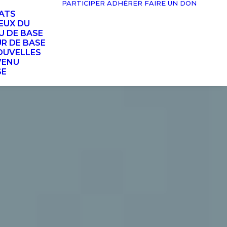
PARTICIPER
ADHÉRER
FAIRE UN DON
TATS
EUX DU
U DE BASE
UR DE BASE
OUVELLES
VENU
SE